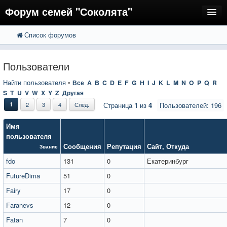
Форум семей "Соколята"
Список форумов
FAQ
Пользователи
Пользователи
Регистрация
Найти пользователя
•
Все
A
B
C
D
E
F
G
H
I
J
K
L
M
N
O
P
Q
R
S
T
U
V
W
X
Y
Z
Другая
Вход
1
2
3
4
След.
Страница
1
из
4
Пользователей: 196
Имя
пользователя
Сообщения
Репутация
Сайт
,
Откуда
Звание
fdo
131
0
Екатеринбург
FutureDima
51
0
Fairy
17
0
Faranevs
12
0
Fatan
7
0