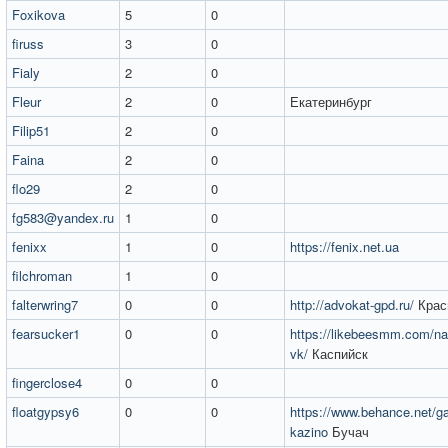
Foxikova
5
0
firuss
3
0
Fialy
2
0
Fleur
2
0
Екатеринбург
Filip51
2
0
Faina
2
0
flo29
2
0
fg583@yandex.ru
1
0
fenixx
1
0
https://fenix.net.ua
filchroman
1
0
falterwring7
0
0
http://advokat-gpd.ru/
Крас
fearsucker1
0
0
https://likebeesmm.com/na
vk/
Каспийск
fingerclose4
0
0
floatgypsy6
0
0
https://www.behance.net/ga
kazino
Бучач