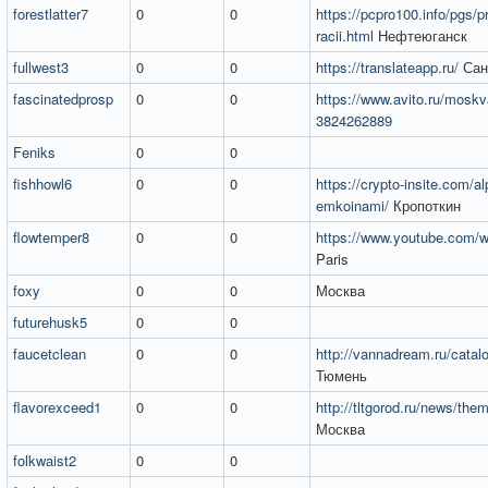
forestlatter7
0
0
https://pcpro100.info/pgs/
racii.html
Нефтеюганск
fullwest3
0
0
https://translateapp.ru/
Сан
fascinatedprosp
0
0
https://www.avito.ru/moskv
3824262889
Feniks
0
0
fishhowl6
0
0
https://crypto-insite.com/al
emkoinami/
Кропоткин
flowtemper8
0
0
https://www.youtube.com
Paris
foxy
0
0
Москва
futurehusk5
0
0
faucetclean
0
0
http://vannadream.ru/cata
Тюмень
flavorexceed1
0
0
http://tltgorod.ru/news/th
Москва
folkwaist2
0
0