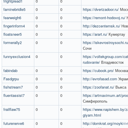
frightplead1
0
0
faminebridle5
0
0
https://dverizadoor.ru/
Мос
fearweigh6
0
0
https://remont-hodovoj.ru/
Н
fingerinform4
0
0
http://dezcenternsk.ru/
Нов
floatsneer5
0
0
https://arart.ru/
Кумертау
formerally2
0
0
https://iskevrostroysochi.r
Сочи
funnyexclusion4
0
0
https://voltekgroup.com/cata
rudovanie/
Владивосток
fabindab
0
0
https://cubook.pro/
Москва
Fasdgrpu
0
0
http://evrofasad.com
Украи
fishstream7
0
0
https://zoofanat.ru/
Выкса
fluentassist7
0
0
https://artmaximum.art/pro
Симферополь
frailflaw75
0
0
https://www.napishem.by/z
giyam.html
futurenerve6
0
0
http://domkrat.org/moyki-i-r