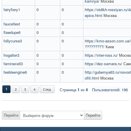
kamnya/
Москва
fairyfiery1
0
0
https://otdikh-rossiyan.ru/d
epice.html
Москва
faucetlest
0
0
flawdupe6
0
0
follycurse3
0
0
https://kmo-asson.com.ua/
?????????/
Киев
frogalter3
0
0
https://inter-ross.ru/
Москв
faminecell3
0
0
https://dez-samara.ru/
Сам
feebleengine6
0
0
http://gubernya63.ru/novosti
ofili.html
Москва
1
2
3
4
След.
Страница
1
из
4
Пользователей: 196
Перейти
Перейти