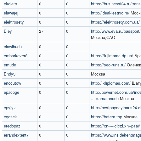
ekojeto
0
0
https://businessi24.ru/trans
elawajej
0
0
http://ideal-lestnic.ru/
Моск
elektrosety
0
0
https://elektrosety.com.ua/
Eley
27
0
http://www.eva.ru/passport
Москва,САО
elowihudu
0
0
embarkever8
0
0
https://fujimama.dp.ua/
Бр
emude
0
0
https://seo-runs.ru/
Оленек
Endy3
0
0
Москва
enocutow
0
0
http://l-diplomas.com/
Шат
epacoge
0
0
http://powernet.com.ua/i
... =amaranodu
Москва
epyjyz
0
0
http://bestpaydayloans24.c
eqozek
0
0
https://betera.top
Москва
eredopaz
0
0
https://xn-----clczl.xn--p1ai/
errandextent7
0
0
https://www.insidekentmag