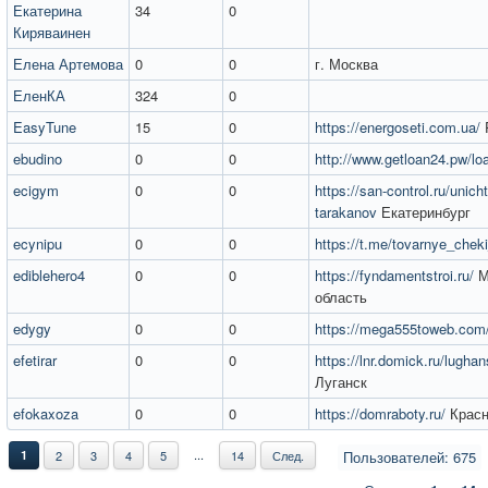
Екатерина
34
0
Киряваинен
Елена Артемова
0
0
г. Москва
ЕленКА
324
0
EasyTune
15
0
https://energoseti.com.ua/
ebudino
0
0
http://www.getloan24.pw/lo
ecigym
0
0
https://san-control.ru/unich
tarakanov
Екатеринбург
ecynipu
0
0
https://t.me/tovarnye_cheki
ediblehero4
0
0
https://fyndamentstroi.ru/
М
область
edygy
0
0
https://mega555toweb.com
efetirar
0
0
https://lnr.domick.ru/lughan
Луганск
efokaxoza
0
0
https://domraboty.ru/
Красн
...
1
2
3
4
5
14
След.
Пользователей: 675