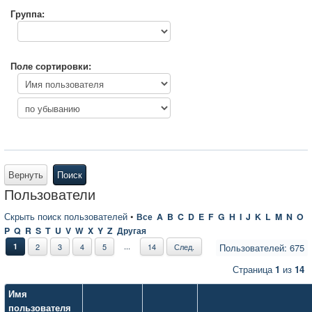
Группа:
Поле сортировки:
Вернуть
Поиск
Пользователи
Скрыть поиск пользователей
•
Все
A
B
C
D
E
F
G
H
I
J
K
L
M
N
O
P
Q
R
S
T
U
V
W
X
Y
Z
Другая
...
1
2
3
4
5
14
След.
Пользователей: 675
Страница
1
из
14
Имя
пользователя