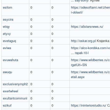
... say-sorry/
Артем
esilom
0
0
https://odesoftami.net/zhen
i-oblasti/
esycira
0
0
etiqy
0
0
https://allstarsnews.ru/
etyxy
0
0
evetaguq
0
0
http://oskar.org.pl
Krajenka
eviwa
0
0
https://alco-korobka.com/
... rapak-10-l
evuwahuta
0
0
https://www.wildberries.ru/c
rgetUrl=SN
ewuqu
0
0
https://www.wildberries.ru/c
etail.aspx
exclusivenymph2
0
0
exertwheel
0
0
exultantcommuni
0
0
ezikuf
0
0
https://ininteriorstudio.ru/
Са