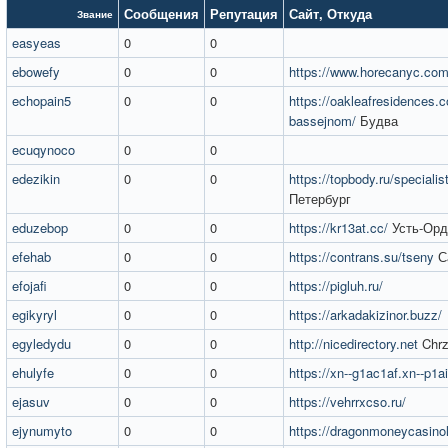
Сообщения
Репутация
Сайт
,
Откуда
Звание
easyeas
0
0
ebowefy
0
0
https://www.horecanyc.com
echopain5
0
0
https://oakleafresidences.c
bassejnom/
Будва
ecuqynoco
0
0
edezikin
0
0
https://topbody.ru/specialis
Петербург
eduzebop
0
0
https://kr13at.cc/
Усть-Орд
efehab
0
0
https://contrans.su/tseny
Са
efojafi
0
0
https://pigluh.ru/
egikyryl
0
0
https://arkadakizinor.buzz/
egyledydu
0
0
http://nicedirectory.net
Chr
ehulyfe
0
0
https://xn--g1ac1af.xn--p1ai
ejasuv
0
0
https://vehrrxcso.ru/
ejynumyto
0
0
https://dragonmoneycasino