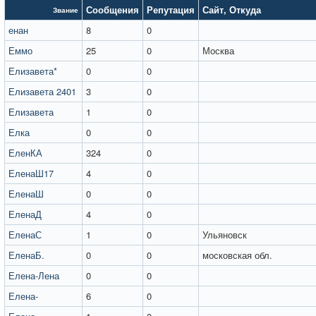
Сообщения
Репутация
Сайт
,
Откуда
Звание
енан
8
0
Еммо
25
0
Москва
Елизавета*
0
0
Елизавета 2401
3
0
Елизавета
1
0
Елка
0
0
ЕленКА
324
0
ЕленаШ17
4
0
ЕленаШ
0
0
ЕленаД
4
0
ЕленаС
1
0
Ульяновск
ЕленаБ.
0
0
московская обл.
Елена-Лена
0
0
Елена-
6
0