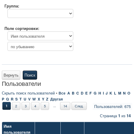
Группа:
Поле сортировки:
Вернуть
Поиск
Пользователи
Скрыть поиск пользователей
•
Все
A
B
C
D
E
F
G
H
I
J
K
L
M
N
O
P
Q
R
S
T
U
V
W
X
Y
Z
Другая
...
1
2
3
4
5
14
След.
Пользователей: 675
Страница
1
из
14
Имя
пользователя