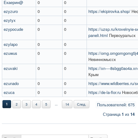
Екаерин@
0
0
ezyzuro
0
0
https://ekipirovka.shop/
Неф
ezytyx
0
0
ezypocude
0
0
https://uzsp.ru/krovelnyie-s
paneli.html
Первоуральск
ezylapo
0
0
ezuwus
0
0
https://omg.omgomgomg5j
Невинномысск
ezuvaki
0
0
https://xn----8sbgg0ao4a.xn-
Крым
ezunado
0
0
https://www.wildberries.ru/s
ezuca
0
0
https://de-la-flor.ru
Новосиб
...
1
2
3
4
5
14
След.
Пользователей: 675
Страница
1
из
14