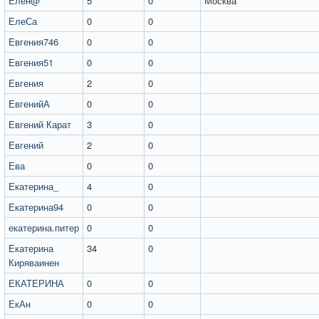
Елен@
5
0
Москва
ЕлеСа
0
0
Eвгения746
0
0
Евгения51
0
0
Евгения
2
0
ЕвгенийА
0
0
Евгений Карат
3
0
Евгений
2
0
Ева
0
0
Екатерина_
4
0
Екатерина94
0
0
екатерина.питер
0
0
Екатерина
34
0
Киряваинен
ЕКАТЕРИНА
0
0
ЕкАн
0
0