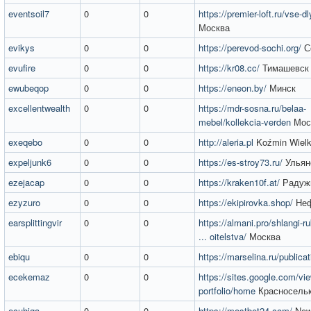
eventsoil7
0
0
https://premier-loft.ru/vse-
Москва
evikys
0
0
https://perevod-sochi.org/
С
evufire
0
0
https://kr08.cc/
Тимашевск
ewubeqop
0
0
https://eneon.by/
Минск
excellentwealth
0
0
https://mdr-sosna.ru/belaa-
mebel/kollekcia-verden
Мос
exeqebo
0
0
http://aleria.pl
Koźmin Wielk
expeljunk6
0
0
https://es-stroy73.ru/
Ульян
ezejacap
0
0
https://kraken10f.at/
Радуж
ezyzuro
0
0
https://ekipirovka.shop/
Неф
earsplittingvir
0
0
https://almani.pro/shlangi-r
... oitelstva/
Москва
ebiqu
0
0
https://marselina.ru/publica
ecekemaz
0
0
https://sites.google.com/vi
portfolio/home
Красносель
ecuhiga
0
0
https://mostbet24.com/
New