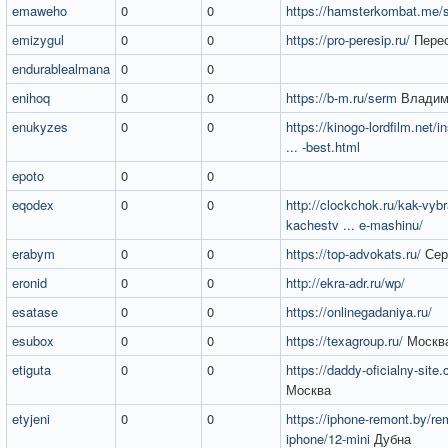
emaweho
0
0
https://hamsterkombat.me/
emizygul
0
0
https://pro-peresip.ru/
Пере
endurablealmana
0
0
enihoq
0
0
https://b-m.ru/serm
Владим
enukyzes
0
0
https://kinogo-lordfilm.net/i
... -best.html
epoto
0
0
eqodex
0
0
http://clockchok.ru/kak-vybr
kachestv ... e-mashinu/
erabym
0
0
https://top-advokats.ru/
Сер
eronid
0
0
http://ekra-adr.ru/wp/
esatase
0
0
https://onlinegadaniya.ru/
esubox
0
0
https://texagroup.ru/
Москв
etiguta
0
0
https://daddy-oficialny-site
Москва
etyjeni
0
0
https://iphone-remont.by/re
iphone/12-mini
Дубна