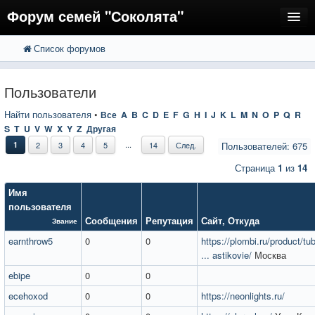
Форум семей "Соколята"
Список форумов
FAQ
Пользователи
Пользователи
Регистрация
Найти пользователя
•
Все
A
B
C
D
E
F
G
H
I
J
K
L
M
N
O
P
Q
R
S
T
U
V
W
X
Y
Z
Другая
Вход
...
1
2
3
4
5
14
След.
Пользователей: 675
Страница
1
из
14
Имя
пользователя
Сообщения
Репутация
Сайт
,
Откуда
Звание
earnthrow5
0
0
https://plombi.ru/product/tu
... astikovie/
Москва
ebipe
0
0
ecehoxod
0
0
https://neonlights.ru/