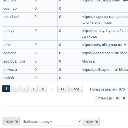
edemyp
0
0
edoxibani
0
0
https://lr-agency.ru/organiz
... onferencii
Киев
efasyx
0
0
http://bestpaydayloans24.cl
Janikowo
efilot
0
0
https://www.alixgroup.ru/
Мо
egelone
0
0
https://pegastagent.ru/
Мос
egorova_julia
0
0
Москва
ehiwoza
0
0
https://politexprom.ru/
Моск
ejakyk
0
0
...
1
2
3
4
5
14
След.
Пользователей: 675
Страница
1
из
14
Перейти
Перейти