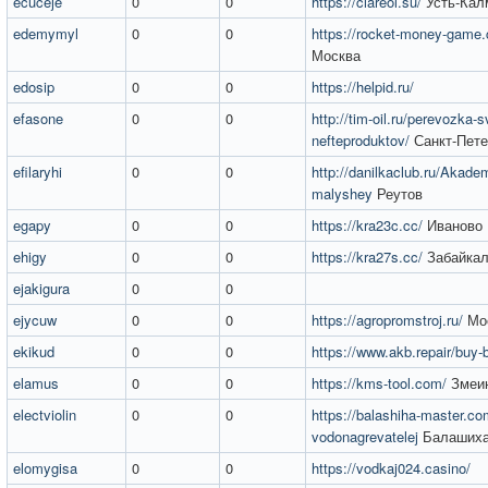
ecuceje
0
0
https://clareol.su/
Усть-Кал
edemymyl
0
0
https://rocket-money-game
Москва
edosip
0
0
https://helpid.ru/
efasone
0
0
http://tim-oil.ru/perevozka-s
nefteproduktov/
Санкт-Пете
efilaryhi
0
0
http://danilkaclub.ru/Akade
malyshey
Реутов
egapy
0
0
https://kra23c.cc/
Иваново
ehigy
0
0
https://kra27s.cc/
Забайкал
ejakigura
0
0
ejycuw
0
0
https://agropromstroj.ru/
Мо
ekikud
0
0
https://www.akb.repair/buy-
elamus
0
0
https://kms-tool.com/
Змеин
electviolin
0
0
https://balashiha-master.co
vodonagrevatelej
Балаших
elomygisa
0
0
https://vodkaj024.casino/