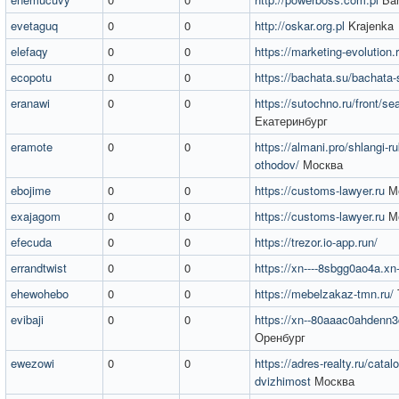
evetaguq
0
0
http://oskar.org.pl
Krajenka
elefaqy
0
0
https://marketing-evolution.r
ecopotu
0
0
https://bachata.su/bachata-
eranawi
0
0
https://sutochno.ru/front/s
Екатеринбург
eramote
0
0
https://almani.pro/shlangi-ruk
othodov/
Москва
ebojime
0
0
https://customs-lawyer.ru
М
exajagom
0
0
https://customs-lawyer.ru
М
efecuda
0
0
https://trezor.io-app.run/
errandtwist
0
0
https://xn----8sbgg0ao4a.xn-
ehewohebo
0
0
https://mebelzakaz-tmn.ru/
evibaji
0
0
https://xn--80aaac0ahdenn3c
Оренбург
ewezowi
0
0
https://adres-realty.ru/catalo
dvizhimost
Москва