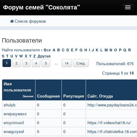
Форум семей "Соколята"
Список форумов
FAQ
Пользователи
Пользователи
Регистрация
Найти пользователя
•
Все
A
B
C
D
E
F
G
H
I
J
K
L
M
N
O
P
Q
R
S
T
U
V
W
X
Y
Z
Другая
Вход
...
1
2
3
4
5
14
След.
Пользователей: 675
Страница
1
из
14
Имя
пользователя
Сообщения
Репутация
Сайт
,
Откуда
Звание
ehulyb
0
0
http://www.paydayloans24.x
enejusywaxo
0
0
emycimuvil
0
0
https://rf.videochat18.ru/
enaqycysef
0
0
https://rf.chatruletka-18.co