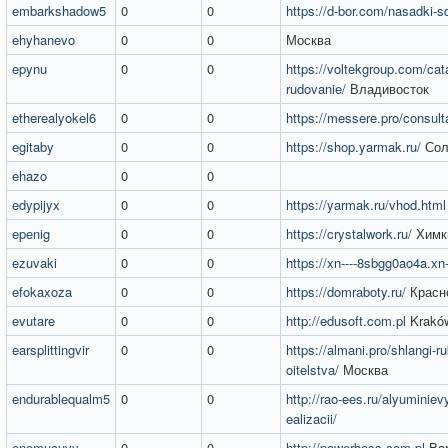
embarkshadow5
0
0
https://d-bor.com/nasadki-s
ehyhanevo
0
0
Москва
epynu
0
0
https://voltekgroup.com/cata
rudovanie/
Владивосток
etherealyokel6
0
0
https://messere.pro/consult
egitaby
0
0
https://shop.yarmak.ru/
Сол
ehazo
0
0
edypijyx
0
0
https://yarmak.ru/vhod.html
epenig
0
0
https://crystalwork.ru/
Химк
ezuvaki
0
0
https://xn----8sbgg0ao4a.xn-
efokaxoza
0
0
https://domraboty.ru/
Красн
evutare
0
0
http://edusoft.com.pl
Krakó
earsplittingvir
0
0
https://almani.pro/shlangi-ru
oitelstva/
Москва
endurablequalm5
0
0
http://rao-ees.ru/alyuminiev
ealizacii/
enemucuvy
0
0
http://powerboss.com.pl
Bar