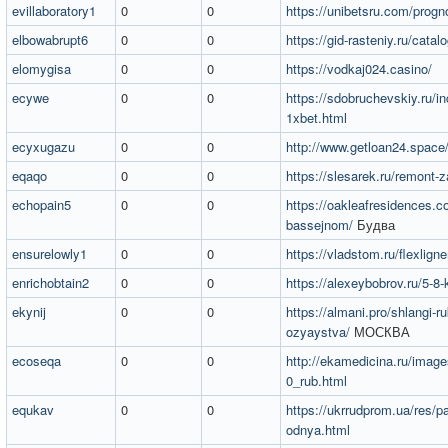
evillaboratory1
0
0
https://unibetsru.com/progn
elbowabrupt6
0
0
https://gid-rasteniy.ru/catal
elomygisa
0
0
https://vodkaj024.casino/
ecywe
0
0
https://sdobruchevskiy.ru/inc
1xbet.html
ecyxugazu
0
0
http://www.getloan24.space/
eqaqo
0
0
https://slesarek.ru/remont
echopain5
0
0
https://oakleafresidences.c
bassejnom/
Будва
ensurelowly1
0
0
https://vladstom.ru/flexligne
enrichobtain2
0
0
https://alexeybobrov.ru/5-8-
ekynij
0
0
https://almani.pro/shlangi-ru
ozyaystva/
МОСКВА
ecoseqa
0
0
http://ekamedicina.ru/image
0_rub.html
equkav
0
0
https://ukrrudprom.ua/res/pa
odnya.html