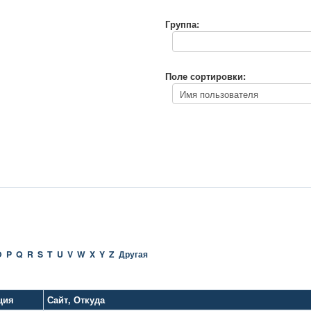
Группа:
Поле сортировки:
O
P
Q
R
S
T
U
V
W
X
Y
Z
Другая
ция
Сайт
,
Откуда