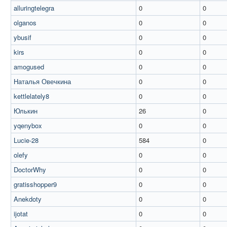
alluringtelegra
0
0
olganos
0
0
ybusif
0
0
kirs
0
0
amogused
0
0
Наталья Овечкина
0
0
kettlelately8
0
0
Юлькин
26
0
yqenybox
0
0
Lucie-28
584
0
olefy
0
0
DoctorWhy
0
0
gratisshopper9
0
0
Anekdoty
0
0
ijotat
0
0