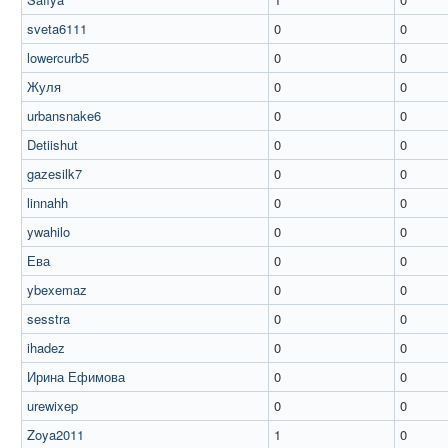
sveta6111
0
0
lowercurb5
0
0
Жуля
0
0
urbansnake6
0
0
Detiishut
0
0
gazesilk7
0
0
linnahh
0
0
ywahilo
0
0
Ева
0
0
ybexemaz
0
0
sesstra
0
0
ihadez
0
0
Ирина Ефимова
0
0
urewixep
0
0
Zoya2011
1
0