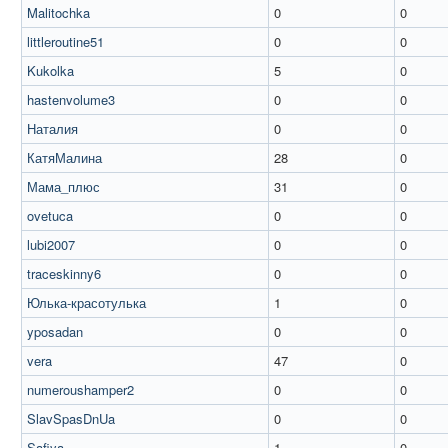
Malitochka
0
0
littleroutine51
0
0
Kukolka
5
0
hastenvolume3
0
0
Наталия
0
0
КатяМалина
28
0
Мама_плюс
31
0
ovetuca
0
0
lubi2007
0
0
traceskinny6
0
0
Юлька-красотулька
1
0
yposadan
0
0
vera
47
0
numeroushamper2
0
0
SlavSpasDnUa
0
0
Safiya
1
0