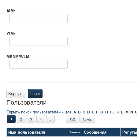
AIM:
YIM:
MSNM/WLM:
Вернуть
Поиск
Пользователи
Скрыть поиск пользователей
•
Все
A
B
C
D
E
F
G
H
I
J
K
L
M
N
...
1
2
3
4
5
152
След.
Имя пользователя
Сообщения
Репута
Звание